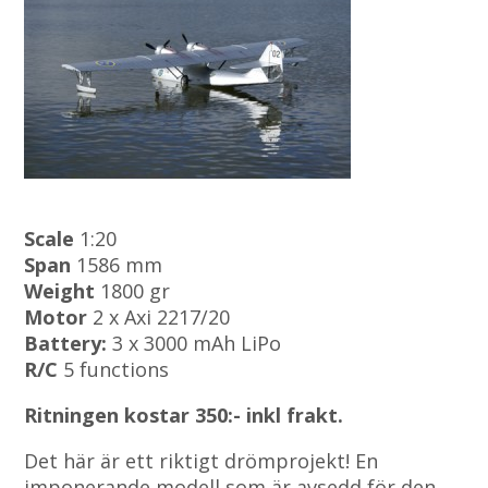
Scale
1:20
Span
1586 mm
Weight
1800 gr
Motor
2 x Axi 2217/20
Battery:
3 x 3000 mAh LiPo
R/C
5 functions
Ritningen kostar 350:- inkl frakt.
Det här är ett riktigt drömprojekt! En
imponerande modell som är avsedd för den