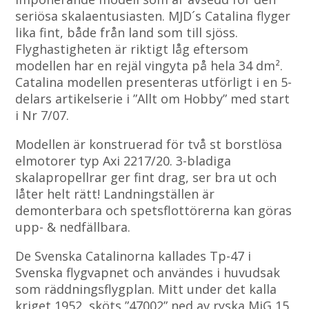
seriösa skalaentusiasten. MJD´s Catalina flyger
lika fint, både från land som till sjöss.
Flyghastigheten är riktigt låg eftersom
modellen har en rejäl vingyta på hela 34 dm².
Catalina modellen presenteras utförligt i en 5-
delars artikelserie i ”Allt om Hobby” med start
i Nr 7/07.
Modellen är konstruerad för två st borstlösa
elmotorer typ Axi 2217/20. 3-bladiga
skalapropellrar ger fint drag, ser bra ut och
låter helt rätt! Landningställen är
demonterbara och spetsflottörerna kan göras
upp- & nedfällbara.
De Svenska Catalinorna kallades Tp-47 i
Svenska flygvapnet och användes i huvudsak
som räddningsflygplan. Mitt under det kalla
kriget 1952, sköts ”47002” ned av ryska MiG 15