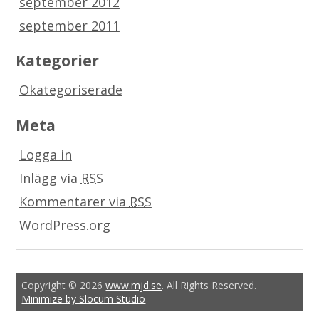
september 2012
september 2011
Kategorier
Okategoriserade
Meta
Logga in
Inlägg via
RSS
Kommentarer via
RSS
WordPress.org
Copyright © 2026
www.mjd.se
. All Rights Reserved.
Minimize by Slocum Studio